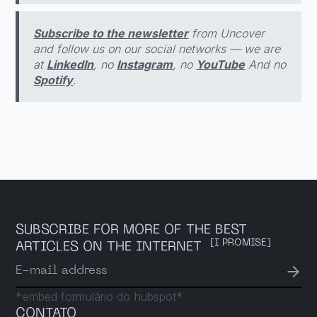
Subscribe to the newsletter
from Uncover
and follow us on our social networks — we are
at
LinkedIn
, no
Instagram
, no
YouTube
And no
Spotify
.
SUBSCRIBE FOR MORE OF THE BEST
[I PROMISE]
ARTICLES ON THE INTERNET
→
E-mail address
*embed formulário do hubspot*
CONTATO