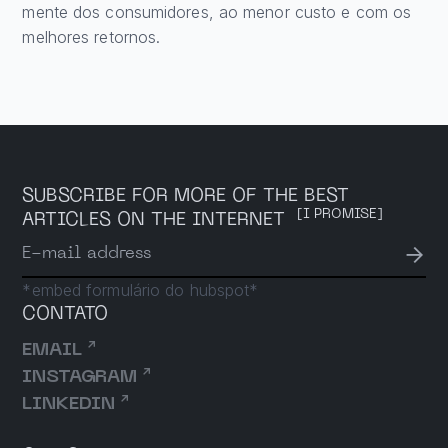
mente dos consumidores, ao menor custo e com os
melhores retornos.
SUBSCRIBE FOR MORE OF THE BEST
[I PROMISE]
ARTICLES ON THE INTERNET
→
E-mail address
*embed formulário do hubspot*
CONTATO
↗
EMAIL
↗
INSTAGRAM
↗
LINKEDIN