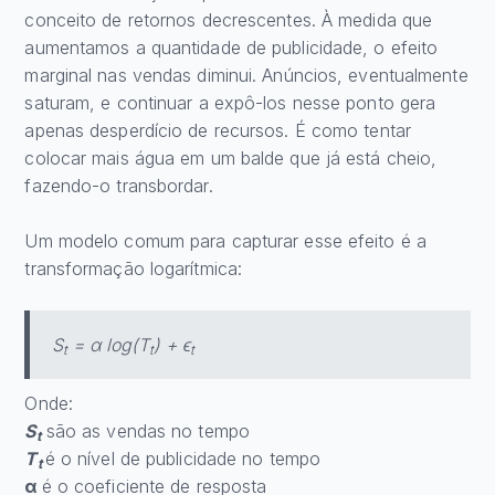
conceito de retornos decrescentes. À medida que
aumentamos a quantidade de publicidade, o efeito
marginal nas vendas diminui. Anúncios, eventualmente
saturam, e continuar a expô-los nesse ponto gera
apenas desperdício de recursos. É como tentar
colocar mais água em um balde que já está cheio,
fazendo-o transbordar.
Um modelo comum para capturar esse efeito é a
transformação logarítmica:
S
= α log(T
) + ϵ
t
t
t
Onde:
S
são as vendas no tempo
t
T
é o nível de publicidade no tempo
t
α
é o coeficiente de resposta