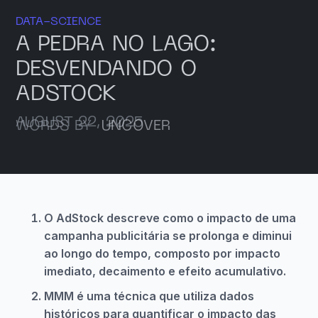
DATA-SCIENCE
A PEDRA NO LAGO:
DESVENDANDO O
ADSTOCK
AUGUST 22, 2025
WORDS BY
UNCOVER
O AdStock descreve como o impacto de uma
campanha publicitária se prolonga e diminui
ao longo do tempo, composto por impacto
imediato, decaimento e efeito acumulativo.
MMM é uma técnica que utiliza dados
históricos para quantificar o impacto das