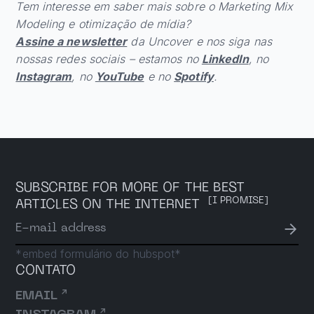
Tem interesse em saber mais sobre o Marketing Mix
Modeling e otimização de mídia?
Assine a newsletter
da Uncover e nos siga nas
nossas redes sociais – estamos no
LinkedIn
, no
Instagram
, no
YouTube
e no
Spotify
.
SUBSCRIBE FOR MORE OF THE BEST
[I PROMISE]
ARTICLES ON THE INTERNET
→
E-mail address
*embed formulário do hubspot*
CONTATO
↗
EMAIL
↗