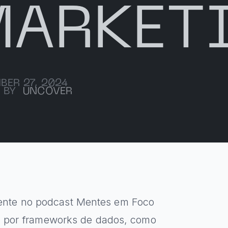
MARKET
BER 27, 2024
 BY
UNCOVER
ente no podcast Mentes em Foco
da por frameworks de dados, como