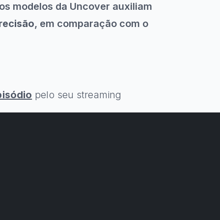
os modelos da Uncover auxiliam
recisão
, em comparação com o
pisódio
pelo seu streaming
 a newsletter e nos acompanhe