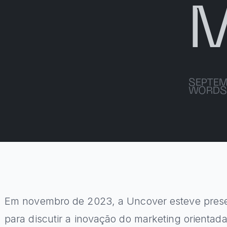
SEPTEM
WORDS
Em novembro de 2023, a Uncover esteve pres
para discutir a inovação do marketing orienta