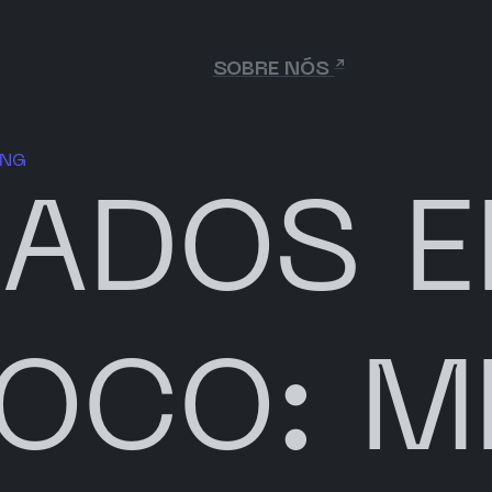
↗
SOBRE NÓS
ING
DADOS 
FOCO: 