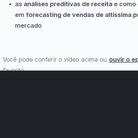
as
análises preditivas de receita
e como 
em
forecasting de vendas de altíssima p
mercado
Você pode conferir o vídeo acima ou
ouvir o e
favorito.
[ Faça parte da comunidade Uncover! Assine
nas
redes sociais
]