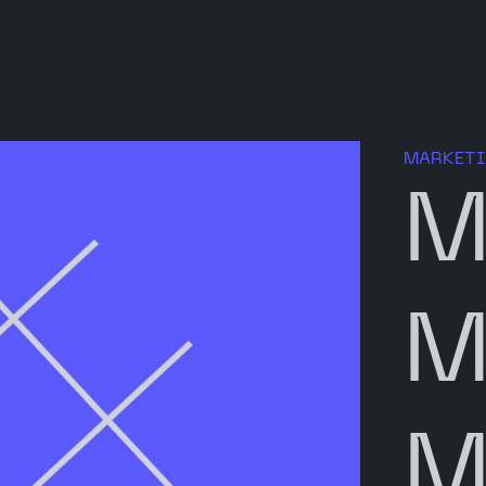
MARKET
M
M
M