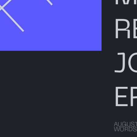
R
J
E
AUGUST
WORDS