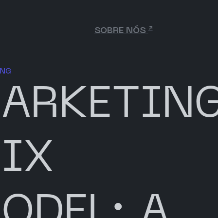
↗
SOBRE NÓS
ING
ARKETIN
IX
ODEL: A