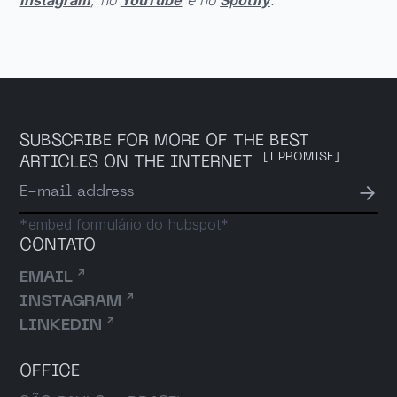
SUBSCRIBE FOR MORE OF THE BEST
[I PROMISE]
ARTICLES ON THE INTERNET
→
E-mail address
*embed formulário do hubspot*
CONTATO
↗
EMAIL
↗
INSTAGRAM
↗
LINKEDIN
OFFICE