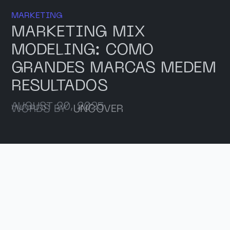
MARKETING
MARKETING MIX
MODELING: COMO
GRANDES MARCAS MEDEM
RESULTADOS
AUGUST 20, 2025
WORDS BY
UNCOVER