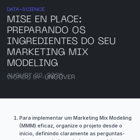
DATA-SCIENCE
MISE EN PLACE:
PREPARANDO OS
INGREDIENTES DO SEU
MARKETING MIX
MODELING
AUGUST 22, 2025
WORDS BY
UNCOVER
Para implementar um Marketing Mix Modeling
(MMM) eficaz, organize o projeto desde o
início, definindo claramente as perguntas-