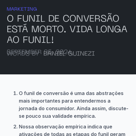
MARKETING
O FUNIL DE CONVERSÃO
ESTÁ MORTO. VIDA LONGA
AO FUNIL!
SEPTEMBER 26, 2024
WORDS BY
DANIEL GUINEZI
O funil de conversão é uma das abstrações
mais importantes para entendermos a
jornada do consumidor. Ainda assim, discute-
se pouco sua validade empírica.
Nossa observação empírica indica que
ativações de todas as etapas do funil geram