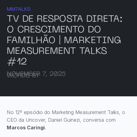
MMTALKS
TV DE RESPOSTA DIRETA:
O CRESCIMENTO DO
FAMILHÃO | MARKETING
MEASUREMENT TALKS
#12
NOVEMBER 7, 2025
WORDS BY
No 12º episódio do Marketing Measurement Talks, o
CEO da Uncover, Daniel Guinezi, conversa com
Marcos Caringi
.